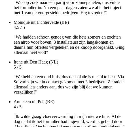
"Was op zoek naar een partij voor zonnepanelen, dus vulde
het formulier in. Na een paar dagen zaten we al in het traject
met 1 van de voorgestelde bedrijven. Erg tevreden!"
Monique
uit Lichtervelde (BE)
4.5 / 5
"We hadden schoon genoeg van die hete zomers en zochten
een airco voor boven. 3 installateurs zijn langskomen en
daarna hun offertes vergeleken en de knoop doorgehakt. Ging
allemaal heel vlot!"
Irene
uit Den Haag (NL)
5 / 5
"We hebben een oud huis, dus de isolatie is niet al te best. Via
Solvari zijn we in contact gekomen met 3 bedrijven. Ze raden
allemaal iets anders aan, dus we zijn blij dat we kunnen
vergelijken!"
Anneleen
uit Pelt (BE)
4 / 5
"Ik wilde graag vloerverwarming in mijn nieuwe huis. Al de
dag nadat ik het formulier had ingevuld, werd ik gebeld door
2 bedrijven. We hebben bij één ervan de offerte ondertekend."