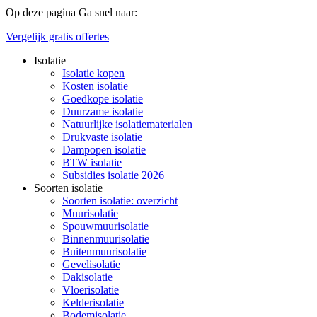
Op deze pagina
Ga snel naar:
Vergelijk gratis offertes
Isolatie
Isolatie kopen
Kosten isolatie
Goedkope isolatie
Duurzame isolatie
Natuurlijke isolatiematerialen
Drukvaste isolatie
Dampopen isolatie
BTW isolatie
Subsidies isolatie 2026
Soorten isolatie
Soorten isolatie: overzicht
Muurisolatie
Spouwmuurisolatie
Binnenmuurisolatie
Buitenmuurisolatie
Gevelisolatie
Dakisolatie
Vloerisolatie
Kelderisolatie
Bodemisolatie