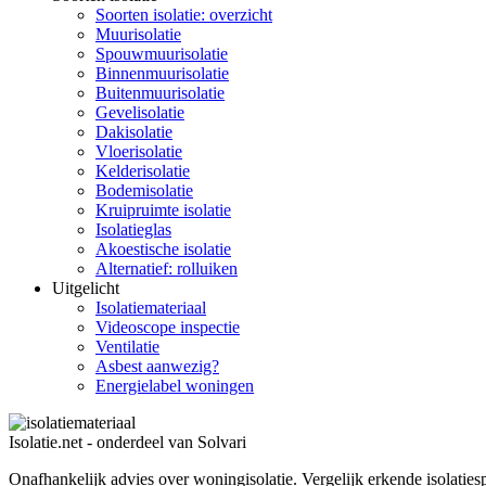
Soorten isolatie: overzicht
Muurisolatie
Spouwmuurisolatie
Binnenmuurisolatie
Buitenmuurisolatie
Gevelisolatie
Dakisolatie
Vloerisolatie
Kelderisolatie
Bodemisolatie
Kruipruimte isolatie
Isolatieglas
Akoestische isolatie
Alternatief: rolluiken
Uitgelicht
Isolatiemateriaal
Videoscope inspectie
Ventilatie
Asbest aanwezig?
Energielabel woningen
Isolatie.net - onderdeel van Solvari
Onafhankelijk advies over woningisolatie.
Vergelijk erkende isolatiesp