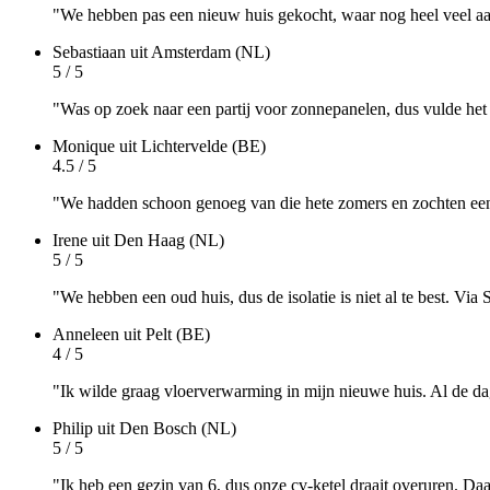
"We hebben pas een nieuw huis gekocht, waar nog heel veel aa
Sebastiaan
uit Amsterdam (NL)
5 / 5
"Was op zoek naar een partij voor zonnepanelen, dus vulde het f
Monique
uit Lichtervelde (BE)
4.5 / 5
"We hadden schoon genoeg van die hete zomers en zochten een a
Irene
uit Den Haag (NL)
5 / 5
"We hebben een oud huis, dus de isolatie is niet al te best. Via
Anneleen
uit Pelt (BE)
4 / 5
"Ik wilde graag vloerverwarming in mijn nieuwe huis. Al de dag
Philip
uit Den Bosch (NL)
5 / 5
"Ik heb een gezin van 6, dus onze cv-ketel draait overuren. Daa