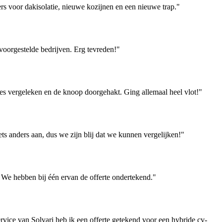
 voor dakisolatie, nieuwe kozijnen en een nieuwe trap."
 voorgestelde bedrijven. Erg tevreden!"
es vergeleken en de knoop doorgehakt. Ging allemaal heel vlot!"
ets anders aan, dus we zijn blij dat we kunnen vergelijken!"
. We hebben bij één ervan de offerte ondertekend."
ervice van Solvari heb ik een offerte getekend voor een hybride cv-