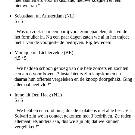
met aannemers voor dakisolatie, nieuwe kozijnen en een
nieuwe trap."
Sebastiaan
uit Amsterdam (NL)
5 / 5
"Was op zoek naar een partij voor zonnepanelen, dus vulde
het formulier in. Na een paar dagen zaten we al in het traject
met 1 van de voorgestelde bedrijven. Erg tevreden!"
Monique
uit Lichtervelde (BE)
4.5 / 5
"We hadden schoon genoeg van die hete zomers en zochten
een airco voor boven. 3 installateurs zijn langskomen en
daarna hun offertes vergeleken en de knoop doorgehakt. Ging
allemaal heel vlot!"
Irene
uit Den Haag (NL)
5 / 5
"We hebben een oud huis, dus de isolatie is niet al te best. Via
Solvari zijn we in contact gekomen met 3 bedrijven. Ze raden
allemaal iets anders aan, dus we zijn blij dat we kunnen
vergelijken!"