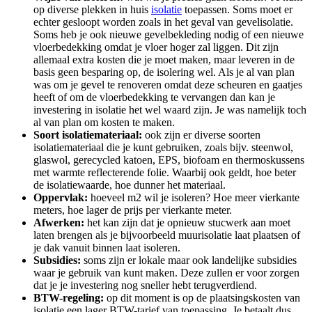
op diverse plekken in huis
isolatie
toepassen. Soms moet er
echter gesloopt worden zoals in het geval van gevelisolatie.
Soms heb je ook nieuwe gevelbekleding nodig of een nieuwe
vloerbedekking omdat je vloer hoger zal liggen. Dit zijn
allemaal extra kosten die je moet maken, maar leveren in de
basis geen besparing op, de isolering wel. Als je al van plan
was om je gevel te renoveren omdat deze scheuren en gaatjes
heeft of om de vloerbedekking te vervangen dan kan je
investering in isolatie het wel waard zijn. Je was namelijk toch
al van plan om kosten te maken.
Soort isolatiemateriaal:
ook zijn er diverse soorten
isolatiemateriaal die je kunt gebruiken, zoals bijv. steenwol,
glaswol, gerecycled katoen, EPS, biofoam en thermoskussens
met warmte reflecterende folie. Waarbij ook geldt, hoe beter
de isolatiewaarde, hoe dunner het materiaal.
Oppervlak:
hoeveel m2 wil je isoleren? Hoe meer vierkante
meters, hoe lager de prijs per vierkante meter.
Afwerken:
het kan zijn dat je opnieuw stucwerk aan moet
laten brengen als je bijvoorbeeld muurisolatie laat plaatsen of
je dak vanuit binnen laat isoleren.
Subsidies:
soms zijn er lokale maar ook landelijke subsidies
waar je gebruik van kunt maken. Deze zullen er voor zorgen
dat je je investering nog sneller hebt terugverdiend.
BTW-regeling:
op dit moment is op de plaatsingskosten van
isolatie een lager BTW-tarief van toepassing. Je betaalt dus