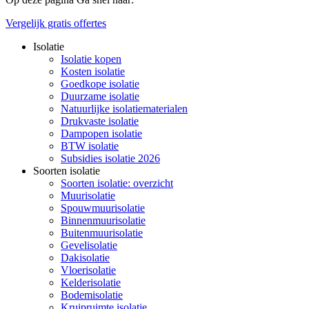
Vergelijk gratis offertes
Isolatie
Isolatie kopen
Kosten isolatie
Goedkope isolatie
Duurzame isolatie
Natuurlijke isolatiematerialen
Drukvaste isolatie
Dampopen isolatie
BTW isolatie
Subsidies isolatie 2026
Soorten isolatie
Soorten isolatie: overzicht
Muurisolatie
Spouwmuurisolatie
Binnenmuurisolatie
Buitenmuurisolatie
Gevelisolatie
Dakisolatie
Vloerisolatie
Kelderisolatie
Bodemisolatie
Kruipruimte isolatie