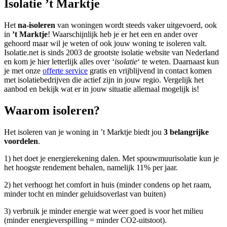
Isolatie ’t Marktje
Het
na-isoleren
van woningen wordt steeds vaker uitgevoerd, ook
in
’t Marktje
! Waarschijnlijk heb je er het een en ander over
gehoord maar wil je weten of ook jouw woning te isoleren valt.
Isolatie.net is sinds 2003 de grootste isolatie website van Nederland
en kom je hier letterlijk alles over ‘
isolatie
‘ te weten. Daarnaast kun
je met onze
offerte service
gratis en vrijblijvend in contact komen
met isolatiebedrijven die actief zijn in jouw regio. Vergelijk het
aanbod en bekijk wat er in jouw situatie allemaal mogelijk is!
Waarom isoleren?
Het isoleren van je woning in ’t Marktje biedt jou
3 belangrijke
voordelen
.
1) het doet je energierekening dalen. Met spouwmuurisolatie kun je
het hoogste rendement behalen, namelijk 11% per jaar.
2) het verhoogt het comfort in huis (minder condens op het raam,
minder tocht en minder geluidsoverlast van buiten)
3) verbruik je minder energie wat weer goed is voor het milieu
(minder energieverspilling = minder CO2-uitstoot).