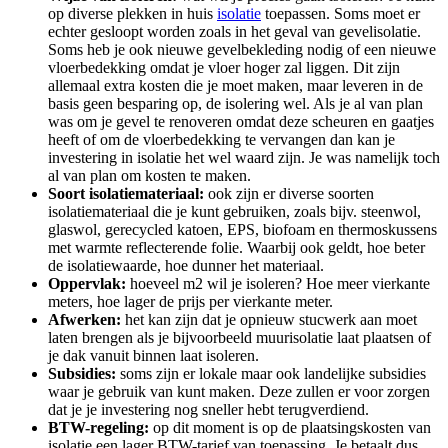
op diverse plekken in huis
isolatie
toepassen. Soms moet er
echter gesloopt worden zoals in het geval van gevelisolatie.
Soms heb je ook nieuwe gevelbekleding nodig of een nieuwe
vloerbedekking omdat je vloer hoger zal liggen. Dit zijn
allemaal extra kosten die je moet maken, maar leveren in de
basis geen besparing op, de isolering wel. Als je al van plan
was om je gevel te renoveren omdat deze scheuren en gaatjes
heeft of om de vloerbedekking te vervangen dan kan je
investering in isolatie het wel waard zijn. Je was namelijk toch
al van plan om kosten te maken.
Soort isolatiemateriaal:
ook zijn er diverse soorten
isolatiemateriaal die je kunt gebruiken, zoals bijv. steenwol,
glaswol, gerecycled katoen, EPS, biofoam en thermoskussens
met warmte reflecterende folie. Waarbij ook geldt, hoe beter
de isolatiewaarde, hoe dunner het materiaal.
Oppervlak:
hoeveel m2 wil je isoleren? Hoe meer vierkante
meters, hoe lager de prijs per vierkante meter.
Afwerken:
het kan zijn dat je opnieuw stucwerk aan moet
laten brengen als je bijvoorbeeld muurisolatie laat plaatsen of
je dak vanuit binnen laat isoleren.
Subsidies:
soms zijn er lokale maar ook landelijke subsidies
waar je gebruik van kunt maken. Deze zullen er voor zorgen
dat je je investering nog sneller hebt terugverdiend.
BTW-regeling:
op dit moment is op de plaatsingskosten van
isolatie een lager BTW-tarief van toepassing. Je betaalt dus