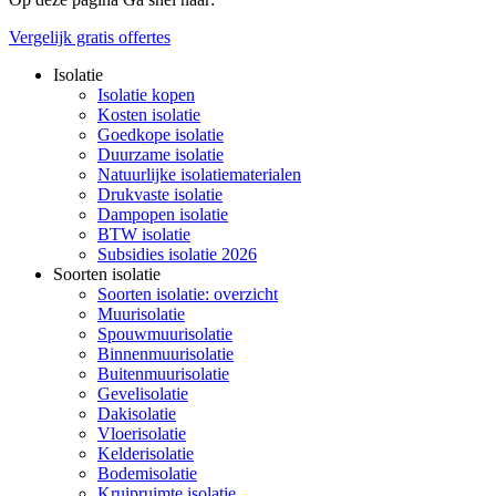
Vergelijk gratis offertes
Isolatie
Isolatie kopen
Kosten isolatie
Goedkope isolatie
Duurzame isolatie
Natuurlijke isolatiematerialen
Drukvaste isolatie
Dampopen isolatie
BTW isolatie
Subsidies isolatie 2026
Soorten isolatie
Soorten isolatie: overzicht
Muurisolatie
Spouwmuurisolatie
Binnenmuurisolatie
Buitenmuurisolatie
Gevelisolatie
Dakisolatie
Vloerisolatie
Kelderisolatie
Bodemisolatie
Kruipruimte isolatie