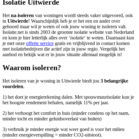
Isolatie Uitwierde
Het
na-isoleren
van woningen wordt steeds vaker uitgevoerd, ook
in
Uitwierde
! Waarschijnlijk heb je er het een en ander over
gehoord maar wil je weten of ook jouw woning te isoleren valt.
Isolatie.net is sinds 2003 de grootste isolatie website van Nederland
en kom je hier letterlijk alles over ‘
isolatie
‘ te weten. Daarnaast kun
je met onze
offerte service
gratis en vrijblijvend in contact komen
met isolatiebedrijven die actief zijn in jouw regio. Vergelijk het
aanbod en bekijk wat er in jouw situatie allemaal mogelijk is!
Waarom isoleren?
Het isoleren van je woning in Uitwierde biedt jou
3 belangrijke
voordelen
.
1) het doet je energierekening dalen. Met spouwmuurisolatie kun je
het hoogste rendement behalen, namelijk 11% per jaar.
2) het verhoogt het comfort in huis (minder condens op het raam,
minder tocht en minder geluidsoverlast van buiten)
3) verbruik je minder energie wat weer goed is voor het milieu
(minder energieverspilling = minder CO2-uitstoot).